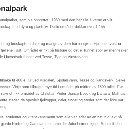
nalpark
onalparker, som ble opprettet i 1980 med den hensikt å verne et vilt,
llandskap med dyre og planteliv. Dette området dekker over 1 155
r og breskapte u-daler og mange av dem har innsjøer. Fjellene i vest er
fjellene i øst. Området er rikt på historie og det er funnet spor av mennesker
ble i hovedsak funnet ved Tesse, Tyin og Vinstervann.
lt tilbake til 400 e. Kr ved Visdalen, Sjodalsvann, Tesse og Randsverk. Selve
avsson Vinje som tilbragte mye tid i området på midten av 1800-tallet. Før
tte navnet fikk området av Christian Peder Bianco Boeck og Baltazar Mathias
jente steder, da spesielt fjelltopper, daler, tinder og steder som det ikke var
 seg.
e, studenter og vitenskapsmenn som alle var ledet av en naturlig jakt på
 gjorde Flintoe og Carpelan sine arbeider Jotunheimen kjent. Spesielt den