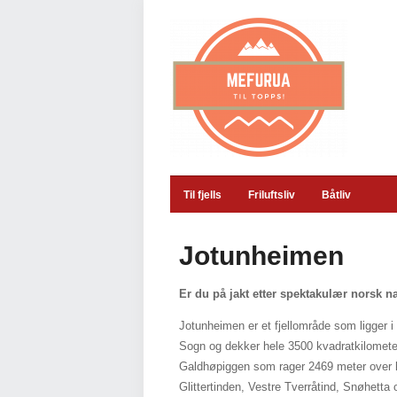
Til fjells
Friluftsliv
Båtliv
Jotunheimen
Er du på jakt etter spektakulær norsk n
Jotunheimen er et fjellområde som ligger 
Sogn og dekker hele 3500 kvadratkilometer 
Galdhøpiggen som rager 2469 meter over hav
Glittertinden, Vestre Tverråtind, Snøhetta