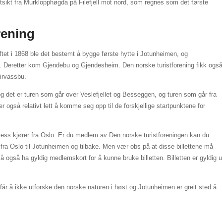
Utsikt fra Murklopphøgda på Filefjell mot nord, som regnes som det første
rening
iftet i 1868 ble det bestemt å bygge første hytte i Jotunheimen, og
e. Deretter kom Gjendebu og Gjendesheim. Den norske turistforening fikk ogs
irvassbu.
 det er turen som går over Veslefjellet og Besseggen, og turen som går fra
er også relativt lett å komme seg opp til de forskjellige startpunktene for
s kjører fra Oslo. Er du medlem av Den norske turistforeningen kan du
fra Oslo til Jotunheimen og tilbake. Men vær obs på at disse billettene må
også ha gyldig medlemskort for å kunne bruke billetten. Billetten er gyldig u
får å ikke utforske den norske naturen i høst og Jotunheimen er greit sted å