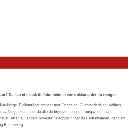
atur? Da kan et besøk til Jotunheimen være akkurat det du trenger.
i Nør-Norge. Fjellområdet grenser mot Ottadalen, Gudbrandsdalen, Valdres,
av Norge. Her finner du alle de høyeste fjellene i Europa, deriblant
et. Atten av landets høyeste fjelltopper finner du i Jotunheimen, deriblant
 og Beerenberg.