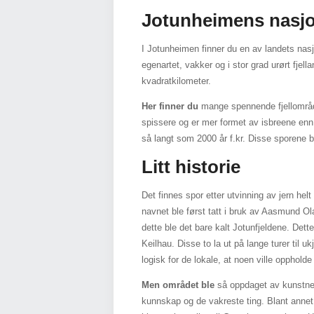
Jotunheimens nasjo
I Jotunheimen finner du en av landets nasj
egenartet, vakker og i stor grad urørt fje
kvadratkilometer.
Her finner du
mange spennende fjellområde
spissere og er mer formet av isbreene enn 
så langt som 2000 år f.kr. Disse sporene 
Litt historie
Det finnes spor etter utvinning av jern he
navnet ble først tatt i bruk av Aasmund Ol
dette ble det bare kalt Jotunfjeldene. De
Keilhau. Disse to la ut på lange turer til uk
logisk for de lokale, at noen ville oppholde
Men området ble
så oppdaget av kunstner
kunnskap og de vakreste ting. Blant annet