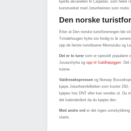
kjente akvarellen til Carpelan, som heter 
kunstverket med Jotunheimen som motiv.
Den norske turistfo
Etter at Den norske turistforeningen ble st
Tvindehougen hytte sto ferdig to år sener
opp de første turistbuene Memurubu og Le
Det er to turer
som er spesielt populære og
Juvasshytta og
opp til Galdhøpiggen
. Det 
turene.
Valdresekspressen
og Norway Bussekspres
kjøpe Jotunheimbilletten som koster 250,- 
kjøpes hos DNT eller kan sendes ut. Du må 
det kalenderåret da du kjøpte den.
Med andre ord
er det ingen unnskyldning 
starte.